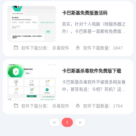
统补丁更新、网络测速、软件管
理、互联网金融。 最新下载地...
卡巴斯基免费版激活码
其实，针对个人电脑（除服务器之
外），卡巴斯基一直都有免费版，
也很好用，这里分享一个卡巴斯基
免费版激活码，用于安装卡巴斯基
软件下载分类： 杀毒软件
软件下载数量：1847
免费版，同时，我们也提供卡巴斯
基免费版KFA 21.14.5.462下载。要
问我免费杀毒软件哪个最好用，说
卡巴斯基杀毒软件免费版下载
句心里话，我认...
卡巴斯基杀毒软件不被很多网友看
中，甚至有说：卡吧？死机？这都
是讹传，其实卡巴斯基很流畅，而
且，也有免费版，这就为您带来最
软件下载分类： 杀毒软件
软件下载数量：1764
新版卡巴斯基免费版下载。官网最
新下载地址：卡巴斯基免费版官网
‹‹
1
››
下载国内卡巴斯基官网的免费版下
载是跳转到卡巴斯基反病毒软件