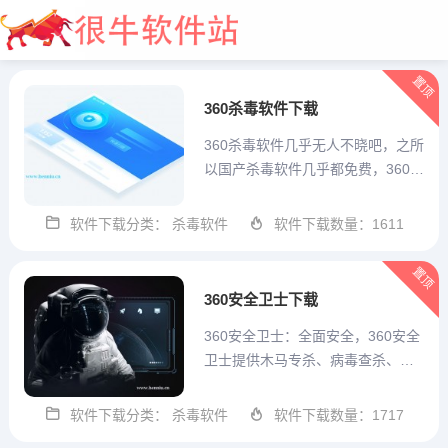
置顶
360杀毒软件下载
360杀毒软件几乎无人不晓吧，之所
以国产杀毒软件几乎都免费，360杀
毒软件功不可没，因为360杀毒软件
自诞生之日起，就免费，完全免
软件下载分类： 杀毒软件
软件下载数量：1611
大全开始
费，一下子，大家都用上了永久免
费杀毒软件。 最新下载地址：360
置顶
杀毒软件官方正式...
360安全卫士下载
360安全卫士：全面安全，360安全
卫士提供木马专杀、病毒查杀、系
统修复、文档解密、挖矿木马防
护、剪贴板病毒、垃圾清理、文件
软件下载分类： 杀毒软件
软件下载数量：1717
恢复、驱动下载、服务器防护、系