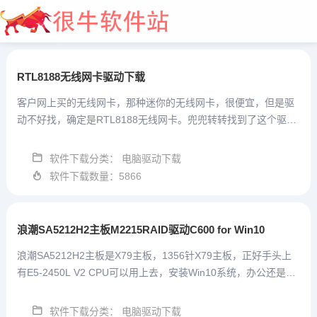
RTL8188无线网卡驱动下载
客户网上买的无线网卡，那种迷你的无线网卡，很便宜，但是驱
动不好找，确定是RTL8188无线网卡。兜兜转转找到了这个驱
动，可以用，安装完成之后，显示8188FTV，这是无线网卡型
号，FTV，难道是For TV的无线网卡？反正客户说很便宜，不
软件下载分类： 电脑驱动下载
大全开始
知...
软件下载数量：5866
浪潮SA5212H2主板M2215RAID驱动C600 for Win10
浪潮SA5212H2主板是X79主板，1356针X79主板，正好手头上
有E5-2450L V2 CPU可以用上去，安装Win10系统，办公还是可
以的。正好，还有两个一样的金士顿120G固态硬盘，SLC颗粒
的，两个固态组一个RAID0，以弥补...
软件下载分类： 电脑驱动下载